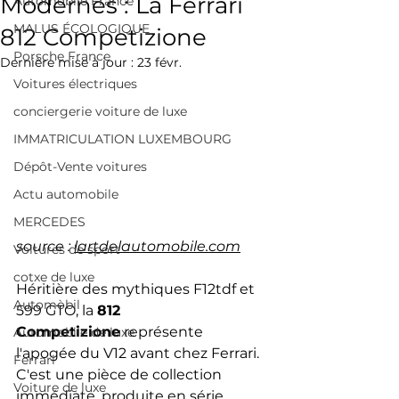
Modernes : La Ferrari
Automobile France
MALUS ÉCOLOGIQUE
812 Competizione
Porsche France
Dernière mise à jour :
23 févr.
Voitures électriques
conciergerie voiture de luxe
IMMATRICULATION LUXEMBOURG
Dépôt-Vente voitures
Actu automobile
MERCEDES
source : 
lartdelautomobile.com
Voitures de sport
cotxe de luxe
Héritière des mythiques F12tdf et 
Automòbil
599 GTO, la 
812 
Competizione
 représente 
Automobile de luxe
l'apogée du V12 avant chez Ferrari. 
Ferrari
C'est une pièce de collection 
Voiture de luxe
immédiate, produite en série 