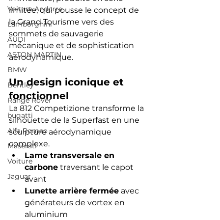
Voiture Andorre
limitée, qui pousse le concept de 
la Grand Tourisme vers des 
Lamborghini
sommets de sauvagerie 
AUDI
mécanique et de sophistication 
ASTON MARTIN
aérodynamique.
BMW
Un design iconique et 
Bentley
fonctionnel
Range Rover
La 812 Competizione transforme la 
bugatti
silhouette de la Superfast en une 
Alfa Romeo
sculpture aérodynamique 
complexe.
Maserati
Lame transversale en 
Voiture
carbone
 traversant le capot 
Jaguar
avant
Lunette arrière fermée
 avec 
générateurs de vortex en 
aluminium