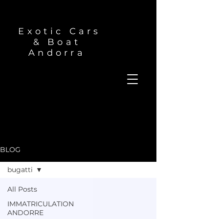
Exotic Cars
& Boat
Andorra
BLOG
bugatti
All Posts
IMMATRICULATION
ANDORRE