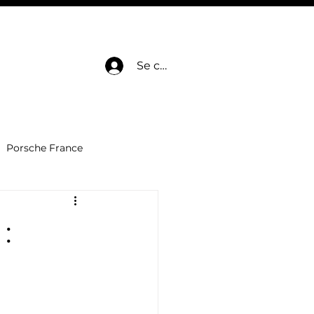
E
HOT DEALS
SERVICES
BLOG
CONTACT
Se connecter
Porsche France
Dépôt-Vente voitures
:
Automobile de luxe