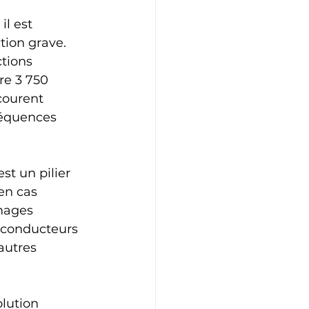
l est 
tion grave. 
tions 
re 3 750 
courent 
séquences 
st un pilier 
en cas 
mages 
 conducteurs 
autres 
lution 