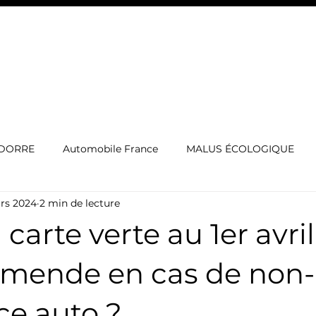
EXOTIC CAMPERS
SORTIE CLUB
BATEAU À VENDR
NDORRE
Automobile France
MALUS ÉCOLOGIQUE
rs 2024
2 min de lecture
rgerie voiture de luxe
IMMATRICULATION LUXEMBOURG
 carte verte au 1er avril 
ES
Voitures de sport
cotxe de luxe
Automòbil
amende en cas de non-
ce auto ?