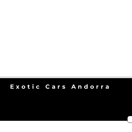
Exotic Cars Andorra
contact@exotic-cars-andorra.com