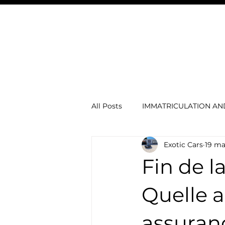
Exotic Cars
VOITURES À VENDRE
& Boat
Andorra
All Posts
IMMATRICULATION A
Exotic Cars
19 ma
Voitures électriques
concie
Fin de la
Actu automobile
MERCED
Quelle 
assuran