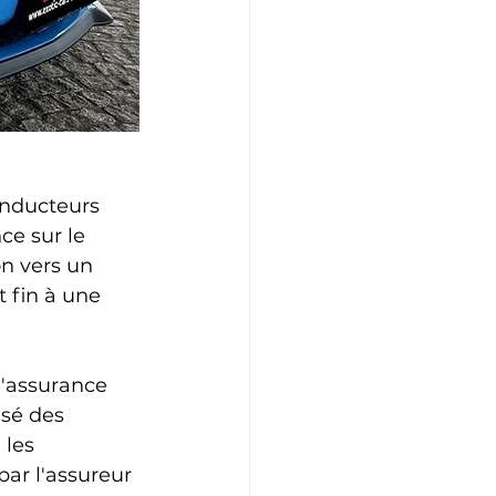
onducteurs 
ce sur le 
n vers un 
 fin à une 
l'assurance 
isé des 
 les 
ar l'assureur 