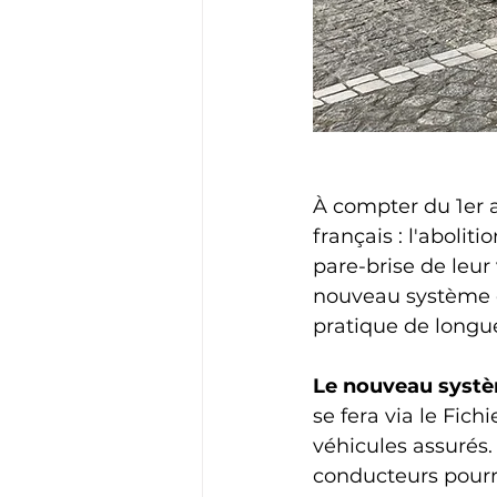
À compter du 1er 
français : l'abolit
pare-brise de leur
nouveau système de
pratique de longu
Le nouveau systèm
se fera via le Fich
véhicules assurés.
conducteurs pourr