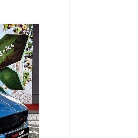
TIN
BMW
Bentley