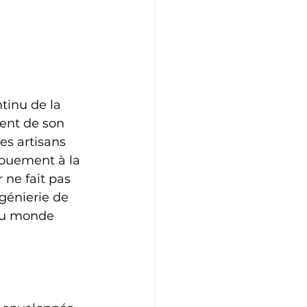
inu de la 
ent de son 
es artisans 
vouement à la 
ne fait pas 
génierie de 
 du monde 