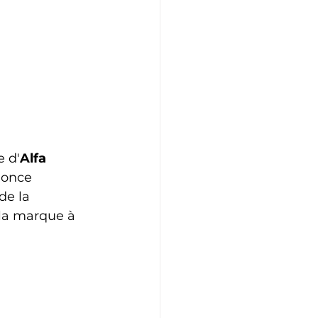
e d'
Alfa 
nonce 
de la 
 la marque à 