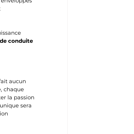
t enveloppés 
 
 
issance 
de conduite 
 fait aucun 
e, chaque 
er la passion 
 unique sera 
ion 