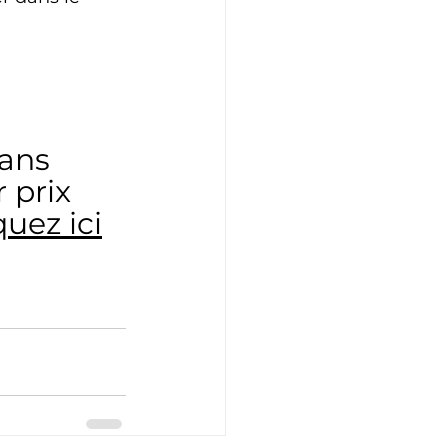
ans 
 prix 
quez ici