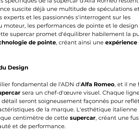
ls spécifiques de la supercar d'Alfa Romeo resten
nce suscite déjà une multitude de spéculations et
s experts et les passionnés s'interrogent sur les 
u moteur, les performances de pointe et le design
te supercar promet d'équilibrer habilement la pu
chnologie de pointe
, créant ainsi une 
expérience 
 du Design
ilier fondamental de l'ADN d'
Alfa Romeo
, et il ne
upercar
 sera un chef-d'œuvre visuel. Chaque lign
détail seront soigneusement façonnés pour reflét
ractéristiques de la marque. L'esthétique italienne
que centimètre de cette 
supercar
, créant une fus
uté et de performance.