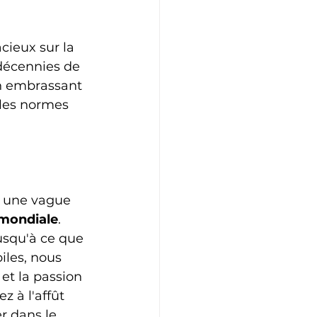
cieux sur la 
décennies de 
en embrassant 
 les normes 
, une vague 
mondiale
. 
usqu'à ce que 
iles, nous 
et la passion 
ez à l'affût 
r dans le 