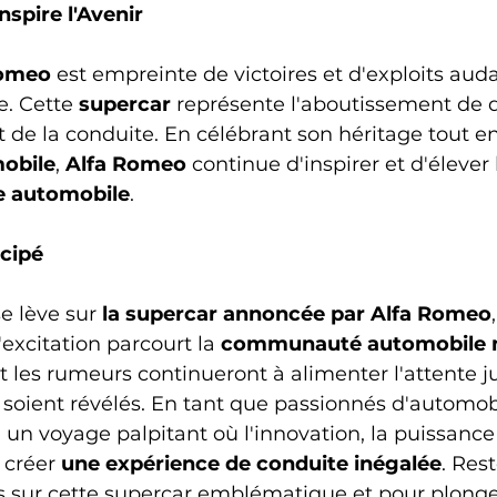
nspire l'Avenir
Romeo
 est empreinte de victoires et d'exploits auda
e. Cette 
supercar
 représente l'aboutissement de 
 de la conduite. En célébrant son héritage tout 
mobile
, 
Alfa Romeo
 continue d'inspirer et d'élever
 automobile
.
cipé
se lève sur 
la supercar annoncée par Alfa Romeo
'excitation parcourt la 
communauté automobile 
t les rumeurs continueront à alimenter l'attente j
ls soient révélés. En tant que passionnés d'automob
n voyage palpitant où l'innovation, la puissance 
 créer 
une expérience de conduite inégalée
. Rest
s sur cette supercar emblématique et pour plonge