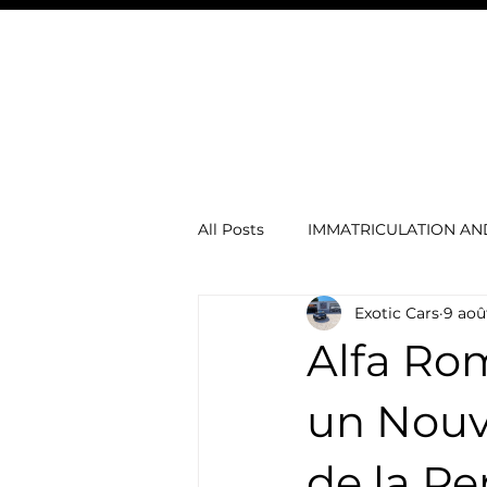
Exotic Cars
VOITURES À VENDRE
& Boat
Andorra
All Posts
IMMATRICULATION A
Exotic Cars
9 aoû
Voitures électriques
concie
Alfa Rom
Actu automobile
MERCED
un Nouve
de la P