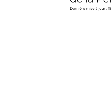
Ferrari
Voiture de luxe
Dernière mise à jour :
1
Range Rover
bugatti