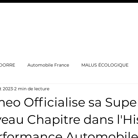
EXOTIC CAMPERS
SORTIE CLUB
BATEAU À VENDR
NDORRE
Automobile France
MALUS ÉCOLOGIQUE
t 2023
2 min de lecture
rgerie voiture de luxe
IMMATRICULATION LUXEMBOURG
eo Officialise sa Supe
ES
Voitures de sport
cotxe de luxe
Automòbil
au Chapitre dans l'Hi
erformance Automobil