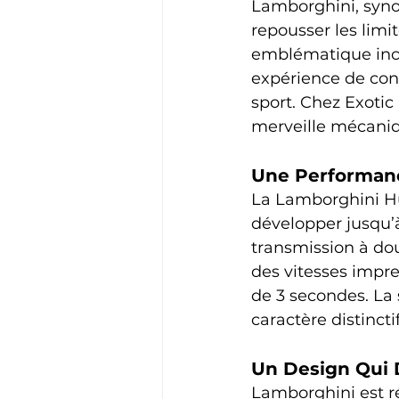
Lamborghini, syno
repousser les limi
emblématique inca
expérience de cond
sport. Chez Exotic
merveille mécaniqu
Une Performan
La Lamborghini Hu
développer jusqu’à
transmission à do
des vitesses impr
de 3 secondes. La 
caractère distincti
Un Design Qui
Lamborghini est ré