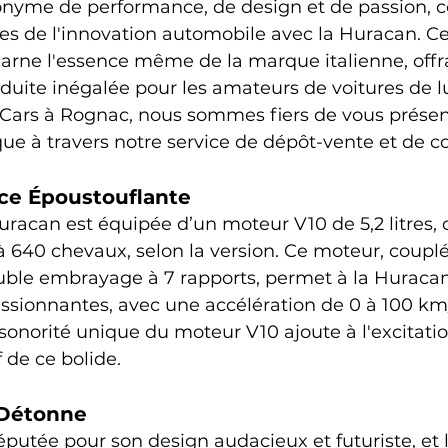
nyme de performance, de design et de passion, c
tes de l'innovation automobile avec la Huracan. C
rne l'essence même de la marque italienne, offr
uite inégalée pour les amateurs de voitures de l
 Cars à Rognac, nous sommes fiers de vous présen
e à travers notre service de dépôt-vente et de co
ce Époustouflante
racan est équipée d’un moteur V10 de 5,2 litres, 
 640 chevaux, selon la version. Ce moteur, couplé
uble embrayage à 7 rapports, permet à la Huracan
essionnantes, avec une accélération de 0 à 100 k
sonorité unique du moteur V10 ajoute à l'excitatio
f de ce bolide.
 Détonne
putée pour son design audacieux et futuriste, et 