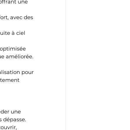
ffrant une 
ort, avec des 
uite à ciel 
 optimisée 
ue améliorée.
isation pour 
itement 
éder une 
s dépasse. 
uvrir, 