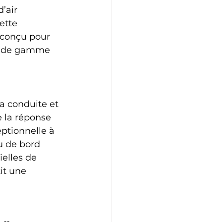
’air 
ette 
 conçu pour 
ut de gamme 
a conduite et 
 la réponse 
eptionnelle à 
u de bord 
elles de 
it une 