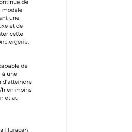
ontinue de 
e modèle 
ant une 
uxe et de 
ter cette 
nciergerie.
capable de 
 à une 
 d’atteindre 
m/h en moins 
n et au 
la Huracan 