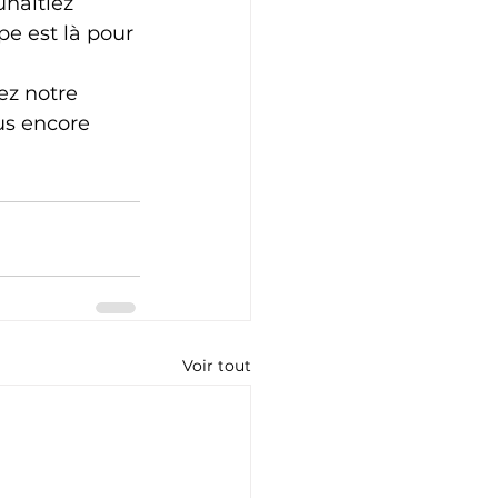
haitiez 
e est là pour 
ez notre 
s encore 
Voir tout