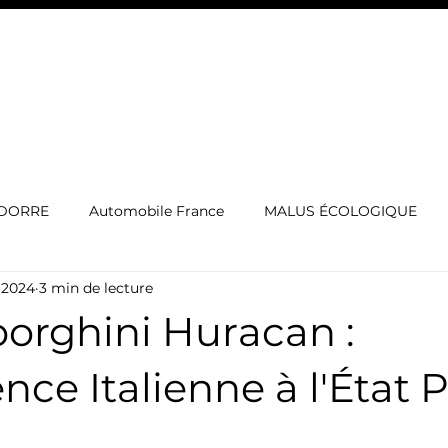
EXOTIC CAMPERS
SORTIE CLUB
BATEAU À VENDR
NDORRE
Automobile France
MALUS ÉCOLOGIQUE
. 2024
3 min de lecture
rgerie voiture de luxe
IMMATRICULATION LUXEMBOURG
orghini Huracan :
ES
Voitures de sport
cotxe de luxe
Automòbil
ence Italienne à l'État 