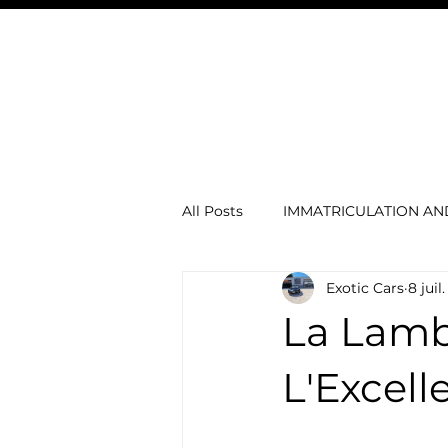
Exotic Cars
VOITURES À VENDRE
& Boat
Andorra
All Posts
IMMATRICULATION A
Exotic Cars
8 juil
Voitures électriques
concie
La Lamb
Actu automobile
MERCED
L'Excell