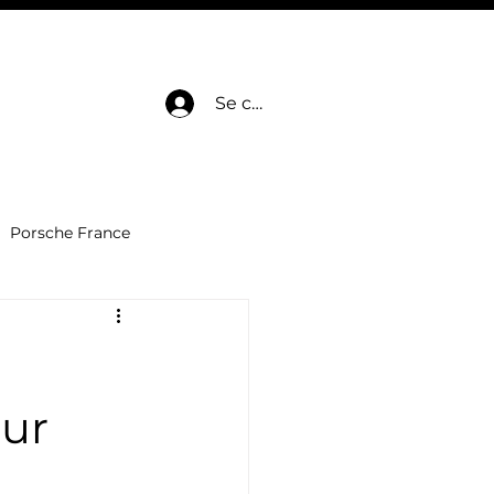
E
HOT DEALS
SERVICES
BLOG
CONTACT
Se connecter
Porsche France
Dépôt-Vente voitures
Automobile de luxe
Pur