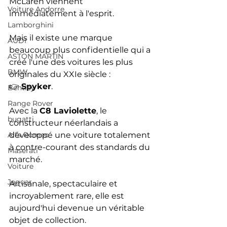
McLaren viennent 
Voiture Andorre
immédiatement à l'esprit.
Lamborghini
Mais il existe une marque 
AUDI
beaucoup plus confidentielle qui a 
ASTON MARTIN
créé l'une des voitures les plus 
BMW
originales du XXIe siècle :
👉 
Spyker
.
Bentley
Range Rover
Avec la 
C8 Laviolette
, le 
bugatti
constructeur néerlandais a 
Alfa Romeo
développé une voiture totalement 
à contre-courant des standards du 
Maserati
marché.
Voiture
Jaguar
Artisanale, spectaculaire et 
incroyablement rare, elle est 
aujourd'hui devenue un véritable 
objet de collection.