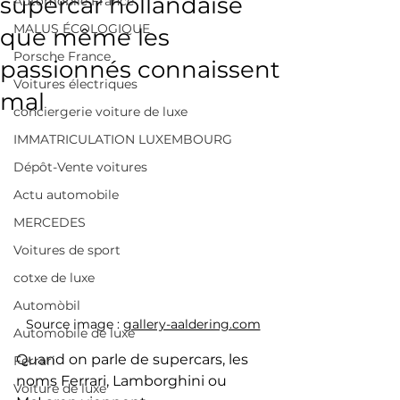
supercar hollandaise
Automobile France
MALUS ÉCOLOGIQUE
que même les
Porsche France
passionnés connaissent
Voitures électriques
mal
conciergerie voiture de luxe
IMMATRICULATION LUXEMBOURG
Dépôt-Vente voitures
Actu automobile
MERCEDES
Voitures de sport
cotxe de luxe
Automòbil
Source image : 
gallery-aaldering.com
Automobile de luxe
Quand on parle de supercars, les 
Ferrari
noms Ferrari, Lamborghini ou 
Voiture de luxe