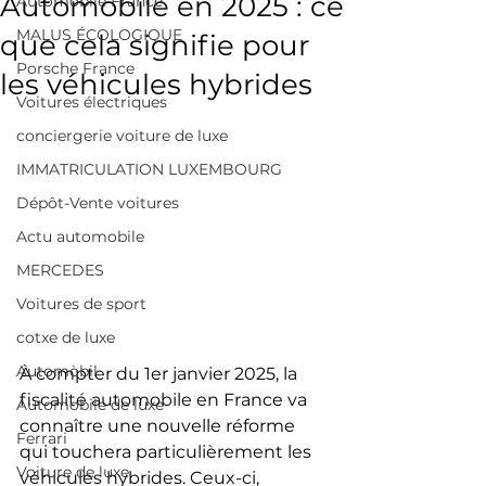
Automobile en 2025 : ce
Automobile France
MALUS ÉCOLOGIQUE
que cela signifie pour
Porsche France
les véhicules hybrides
Voitures électriques
conciergerie voiture de luxe
IMMATRICULATION LUXEMBOURG
Dépôt-Vente voitures
Actu automobile
MERCEDES
Voitures de sport
cotxe de luxe
Automòbil
À compter du 1er janvier 2025, la 
fiscalité automobile en France va 
Automobile de luxe
connaître une nouvelle réforme 
Ferrari
qui touchera particulièrement les 
Voiture de luxe
véhicules hybrides. Ceux-ci, 