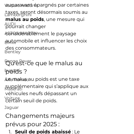
auparavant épargnés par certaines 
Voiture Andorre
taxes, seront désormais soumis au 
Lamborghini
malus au poids
, une mesure qui 
AUDI
pourrait changer 
ASTON MARTIN
considérablement le paysage 
automobile et influencer les choix 
BMW
des consommateurs.
Bentley
Range Rover
Qu'est-ce que le malus au 
bugatti
poids ?
Le malus au poids est une taxe 
Alfa Romeo
supplémentaire qui s’applique aux 
Maserati
véhicules neufs dépassant un 
Voiture
certain seuil de poids. 
Jaguar
Changements majeurs 
prévus pour 2025 :
Seuil de poids abaissé
 : Le 