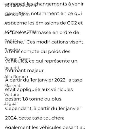
annoncé les changements à venir 
Voiture Andorre
pour 2024, notamment en ce qui 
Lamborghini
concerne les émissions de CO2 et 
AUDI
ASTON MARTIN
la "taxe sur la masse en ordre de 
BMW
marche." Ces modifications visent 
Bentley
à tenir compte du poids des 
Range Rover
véhicules, ce qui représente un 
bugatti
tournant majeur.
Alfa Romeo
À partir du 1er janvier 2022, la taxe 
Maserati
était appliquée aux véhicules 
Voiture
pesant 1,8 tonne ou plus. 
Jaguar
Cependant, à partir du 1er janvier 
2024, cette taxe touchera 
également les véhicules pesant au 