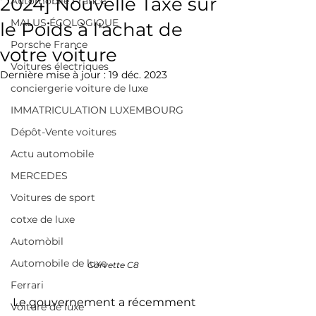
2024] Nouvelle Taxe sur
Automobile France
MALUS ÉCOLOGIQUE
le Poids à l'achat de
Porsche France
votre voiture
Voitures électriques
Dernière mise à jour :
19 déc. 2023
conciergerie voiture de luxe
IMMATRICULATION LUXEMBOURG
Dépôt-Vente voitures
Actu automobile
MERCEDES
Voitures de sport
cotxe de luxe
Automòbil
Automobile de luxe
Corvette C8
Ferrari
Le gouvernement a récemment 
Voiture de luxe