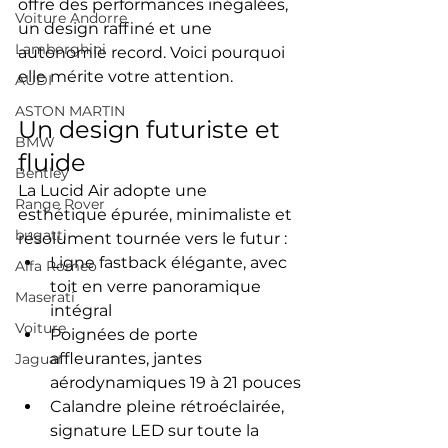
offre des performances inégalées, 
Voiture Andorre
un design raffiné et une 
Lamborghini
autonomie record. Voici pourquoi 
elle mérite votre attention.
AUDI
ASTON MARTIN
Un design futuriste et 
BMW
fluide
Bentley
La Lucid Air adopte une 
Range Rover
esthétique épurée, minimaliste et 
bugatti
résolument tournée vers le futur :
Ligne fastback élégante, avec 
Alfa Romeo
toit en verre panoramique 
Maserati
intégral
Voiture
Poignées de porte 
affleurantes, jantes 
Jaguar
aérodynamiques 19 à 21 pouces
Calandre pleine rétroéclairée, 
signature LED sur toute la 