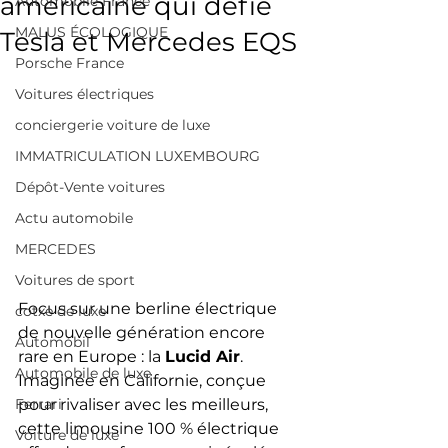
américaine qui défie
Automobile France
MALUS ÉCOLOGIQUE
Tesla et Mercedes EQS
Porsche France
Voitures électriques
conciergerie voiture de luxe
IMMATRICULATION LUXEMBOURG
Dépôt-Vente voitures
Actu automobile
MERCEDES
Voitures de sport
Focus sur une berline électrique 
cotxe de luxe
de nouvelle génération encore 
Automòbil
rare en Europe : la 
Lucid Air
. 
Automobile de luxe
Imaginée en Californie, conçue 
Ferrari
pour rivaliser avec les meilleurs, 
cette limousine 100 % électrique 
Voiture de luxe