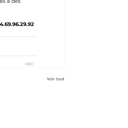
es à des 
4.69.96.29.92
Voir tout