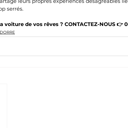
artagé leurs propres expériences désagréables lié
p serrés.
la voiture de vos rêves ? CONTACTEZ-NOUS 👉 
0
NDORRE