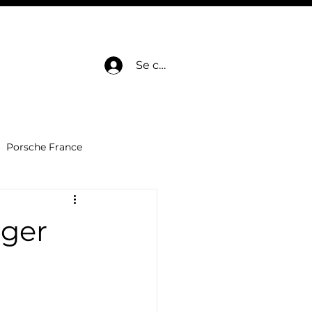
E
HOT DEALS
SERVICES
BLOG
CONTACT
Se connecter
Porsche France
Dépôt-Vente voitures
éger
Automobile de luxe