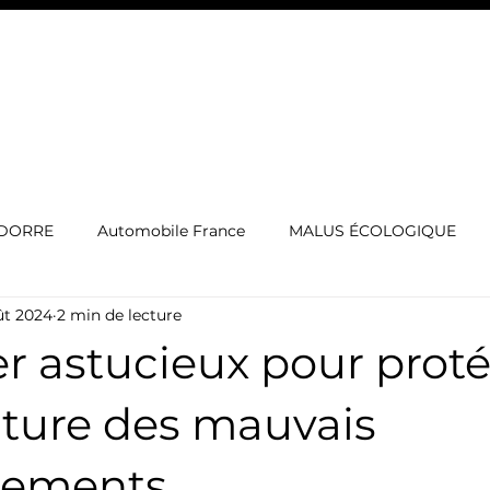
EXOTIC CAMPERS
SORTIE CLUB
BATEAU À VENDR
NDORRE
Automobile France
MALUS ÉCOLOGIQUE
ût 2024
2 min de lecture
rgerie voiture de luxe
IMMATRICULATION LUXEMBOURG
er astucieux pour prot
ES
Voitures de sport
cotxe de luxe
Automòbil
iture des mauvais
nements