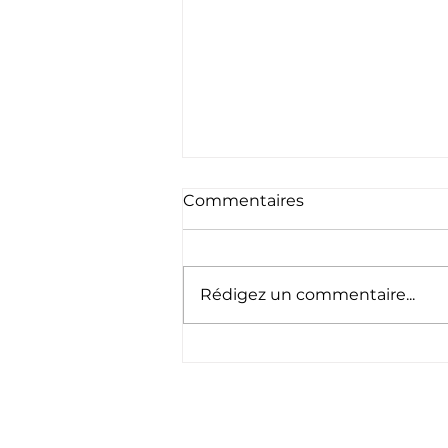
Commentaires
Rédigez un commentaire...
Nouveau Modèle : KGM
Actyon 2025 – Le Rival
Coréen du Range Rover
Velar ?