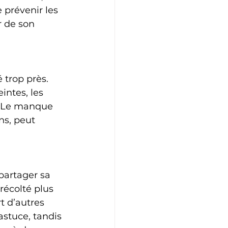
 prévenir les 
r de son 
 
 trop près. 
ntes, les 
. Le manque 
ns, peut 
partager sa 
récolté plus 
 d’autres 
stuce, tandis 