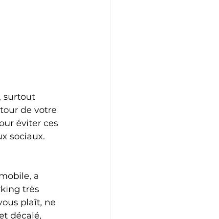
 surtout 
tour de votre 
ur éviter ces 
ux sociaux.
mobile, a 
king très 
ous plaît, ne 
et décalé, 