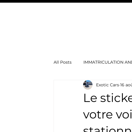
Exotic Cars
VOITURES À VENDRE
& Boat
Andorra
All Posts
IMMATRICULATION A
Exotic Cars
16 ao
Voitures électriques
concie
Le stick
Actu automobile
MERCED
votre vo
station