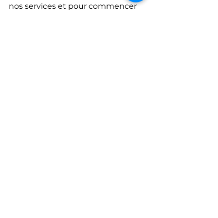
nos services et pour commencer 
le processus d’immatriculation de 
votre prochain véhicule de luxe en 
Andorre.
04.69.96.29.92
Voitures électriques
IMMATRICULATION ANDORRE
Voir tout
Posts récents