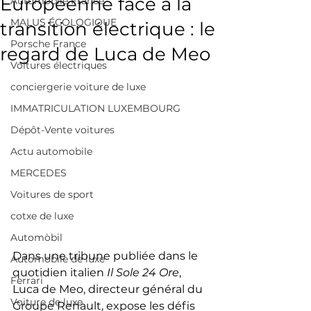
Européenne face à la
Automobile France
MALUS ÉCOLOGIQUE
transition électrique : le
Porsche France
regard de Luca de Meo
Voitures électriques
conciergerie voiture de luxe
IMMATRICULATION LUXEMBOURG
Dépôt-Vente voitures
Actu automobile
MERCEDES
Voitures de sport
cotxe de luxe
Automòbil
Dans une tribune publiée dans le 
Automobile de luxe
quotidien italien 
Il Sole 24 Ore
, 
Ferrari
Luca de Meo, directeur général du 
Voiture de luxe
Groupe Renault, expose les défis 