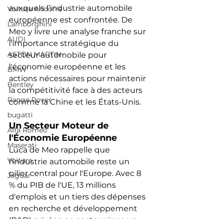
auxquels l’industrie automobile 
Voiture Andorre
européenne est confrontée. De 
Lamborghini
Meo y livre une analyse franche sur 
AUDI
l'importance stratégique du 
ASTON MARTIN
secteur automobile pour 
l'économie européenne et les 
BMW
actions nécessaires pour maintenir 
Bentley
la compétitivité face à des acteurs 
Range Rover
comme la Chine et les États-Unis.
bugatti
Un Secteur Moteur de 
Alfa Romeo
l'Économie Européenne
Maserati
Luca de Meo rappelle que 
Voiture
l'industrie automobile reste un 
pilier central pour l'Europe. Avec 8 
Jaguar
% du PIB de l'UE, 13 millions 
d'emplois et un tiers des dépenses 
en recherche et développement 