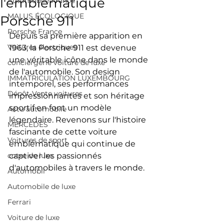
l'emblématique
Automobile France
MALUS ÉCOLOGIQUE
Porsche 911
Porsche France
Depuis sa première apparition en 
Voitures électriques
1963, la Porsche 911 est devenue 
une véritable icône dans le monde 
conciergerie voiture de luxe
de l'automobile. Son design 
IMMATRICULATION LUXEMBOURG
intemporel, ses performances 
Dépôt-Vente voitures
impressionnantes et son héritage 
sportif en font un modèle 
Actu automobile
légendaire. Revenons sur l'histoire 
MERCEDES
fascinante de cette voiture 
Voitures de sport
emblématique qui continue de 
cotxe de luxe
captiver les passionnés 
d'automobiles à travers le monde.
Automòbil
Automobile de luxe
Ferrari
Voiture de luxe