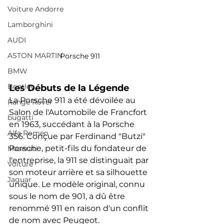
Voiture Andorre
Lamborghini
AUDI
ASTON MARTIN
Porsche 911
BMW
Bentley
Les Débuts de la Légende
La Porsche 911 a été dévoilée au 
Range Rover
Salon de l'Automobile de Francfort 
bugatti
en 1963, succédant à la Porsche 
Alfa Romeo
356. Conçue par Ferdinand "Butzi" 
Porsche, petit-fils du fondateur de 
Maserati
l'entreprise, la 911 se distinguait par 
Voiture
son moteur arrière et sa silhouette 
Jaguar
unique. Le modèle original, connu 
sous le nom de 901, a dû être 
renommé 911 en raison d'un conflit 
de nom avec Peugeot.