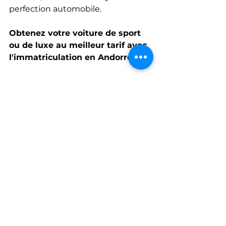
perfection automobile.
Obtenez votre voiture de sport 
ou de luxe au meilleur tarif avec 
l'immatriculation en Andorre. 
Contactez-nous : 
04.69.96.29.92
IMMATRICULATION ANDORRE
Voir tout
Posts récents