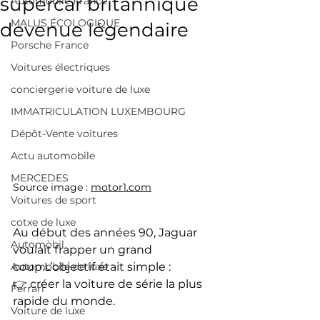
supercar britannique
Automobile France
MALUS ÉCOLOGIQUE
devenue légendaire
Porsche France
Voitures électriques
conciergerie voiture de luxe
IMMATRICULATION LUXEMBOURG
Dépôt-Vente voitures
Actu automobile
MERCEDES
Source image : 
motor1.com
Voitures de sport
cotxe de luxe
Au début des années 90, Jaguar 
Automòbil
voulait frapper un grand 
coup.L’objectif était simple :
Automobile de luxe
👉 créer la voiture de série la plus 
Ferrari
rapide du monde.
Voiture de luxe