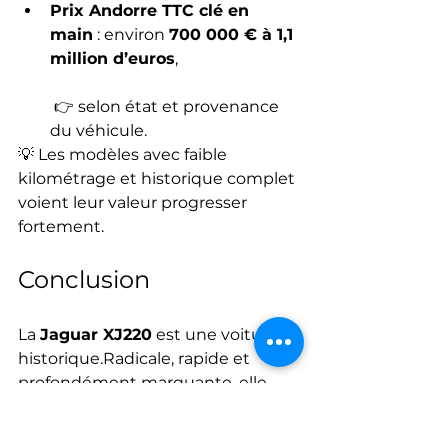
Prix Andorre TTC clé en 
main
 : environ 
700 000 € à 1,1 
million d’euros
,
 👉 selon état et provenance 
du véhicule.
💡 Les modèles avec faible 
kilométrage et historique complet 
voient leur valeur progresser 
fortement.
Conclusion
La 
Jaguar XJ220
 est une voiture 
historique.Radicale, rapide et 
profondément marquante, elle 
symbolise parfaitement la folie 
automobile des années 90.