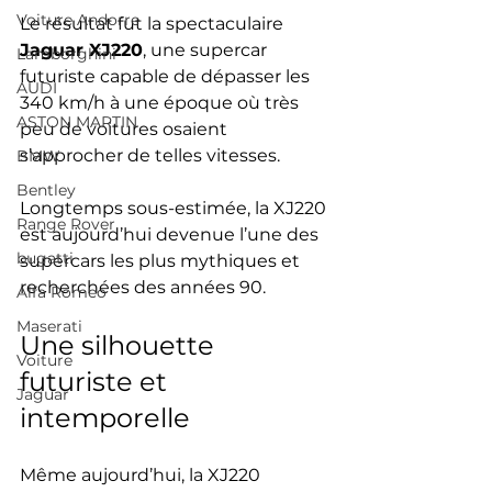
Voiture Andorre
Le résultat fut la spectaculaire 
Jaguar XJ220
, une supercar 
Lamborghini
futuriste capable de dépasser les 
AUDI
340 km/h à une époque où très 
ASTON MARTIN
peu de voitures osaient 
s’approcher de telles vitesses.
BMW
Bentley
Longtemps sous-estimée, la XJ220 
Range Rover
est aujourd’hui devenue l’une des 
bugatti
supercars les plus mythiques et 
recherchées des années 90.
Alfa Romeo
Maserati
Une silhouette 
Voiture
futuriste et 
Jaguar
intemporelle
Même aujourd’hui, la XJ220 