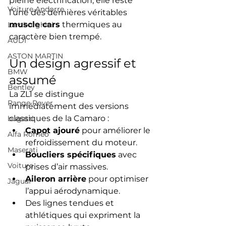
pleine électrification, elle reste 
Voiture Andorre
l’une des dernières véritables 
muscle cars
 thermiques au 
Lamborghini
caractère bien trempé.
AUDI
ASTON MARTIN
Un design agressif et 
BMW
assumé
Bentley
La ZL1 se distingue 
Range Rover
immédiatement des versions 
classiques de la Camaro :
bugatti
Capot ajouré
 pour améliorer le 
Alfa Romeo
refroidissement du moteur.
Maserati
Boucliers spécifiques
 avec 
Voiture
prises d’air massives.
Aileron arrière
 pour optimiser 
Jaguar
l’appui aérodynamique.
Des lignes tendues et 
athlétiques qui expriment la 