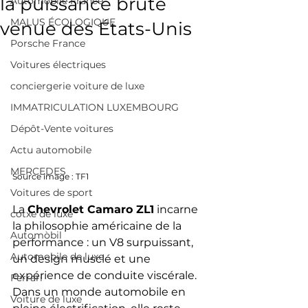
la puissance brute
Automobile France
MALUS ÉCOLOGIQUE
venue des États-Unis
Porsche France
Voitures électriques
conciergerie voiture de luxe
IMMATRICULATION LUXEMBOURG
Dépôt-Vente voitures
Actu automobile
MERCEDES
Source image : TF1
Voitures de sport
La 
Chevrolet Camaro ZL1
 incarne 
cotxe de luxe
la philosophie américaine de la 
Automòbil
performance : un V8 surpuissant, 
Automobile de luxe
un design musclé et une 
expérience de conduite viscérale. 
Ferrari
Dans un monde automobile en 
Voiture de luxe