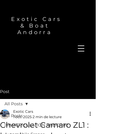
Exotic Cars
& Boat
Andorra
Post
All Posts
Exotic Cars
All Posts
1 oct. 2025
2 min de lecture
Chevrolet Camaro ZL1 :
IMMATRICULATION ANDORRE