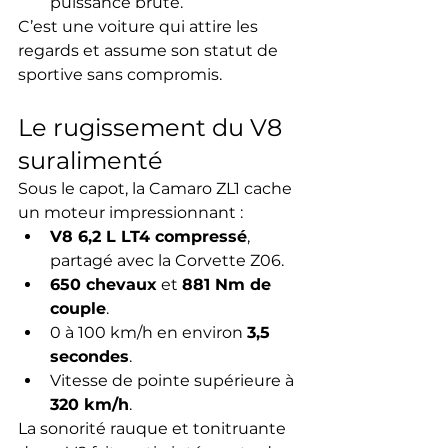
puissance brute.
C’est une voiture qui attire les 
regards et assume son statut de 
sportive sans compromis.
Le rugissement du V8 
suralimenté
Sous le capot, la Camaro ZL1 cache 
un moteur impressionnant :
V8 6,2 L LT4 compressé
, 
partagé avec la Corvette Z06.
650 chevaux
 et 
881 Nm de 
couple
.
0 à 100 km/h en environ 
3,5 
secondes
.
Vitesse de pointe supérieure à 
320 km/h
.
La sonorité rauque et tonitruante 