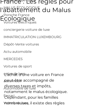
France : Les règles pour
Automobile France
MALUS ÉCOLOGIQUE
l'abattement du Malus
Porsche France
Écologique
Voitures électriques
conciergerie voiture de luxe
IMMATRICULATION LUXEMBOURG
Dépôt-Vente voitures
Actu automobile
MERCEDES
Voitures de sport
cotxe de luxe
L'achat d'une voiture en France 
peut être accompagné de 
Automòbil
diverses taxes et impôts, 
Automobile de luxe
notamment le malus écologique. 
Ferrari
Cependant, pour les familles 
nombreuses, il existe des règles 
Voiture de luxe