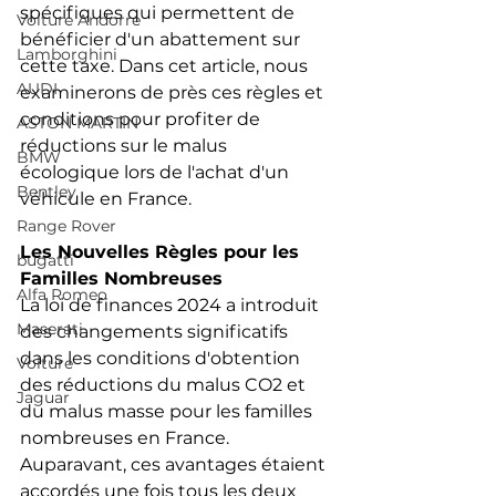
spécifiques qui permettent de 
Voiture Andorre
bénéficier d'un abattement sur 
Lamborghini
cette taxe. Dans cet article, nous 
AUDI
examinerons de près ces règles et 
conditions pour profiter de 
ASTON MARTIN
réductions sur le malus 
BMW
écologique lors de l'achat d'un 
Bentley
véhicule en France.
Range Rover
Les Nouvelles Règles pour les 
bugatti
Familles Nombreuses
Alfa Romeo
La loi de finances 2024 a introduit 
Maserati
des changements significatifs 
dans les conditions d'obtention 
Voiture
des réductions du malus CO2 et 
Jaguar
du malus masse pour les familles 
nombreuses en France. 
Auparavant, ces avantages étaient 
accordés une fois tous les deux 